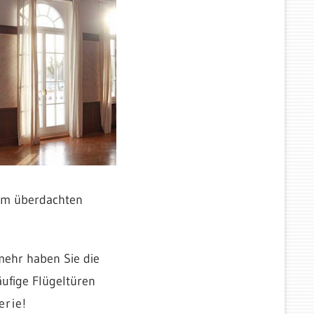
 im überdachten
mehr haben Sie die
äufige Flügeltüren
erie
!