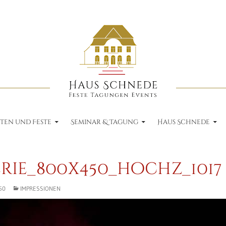
ZUM INHALT SPRINGEN
de
ten und Feste
Seminar & Tagung
Haus Schnede
rie_800x450_hochz_1017
50
IMPRESSIONEN